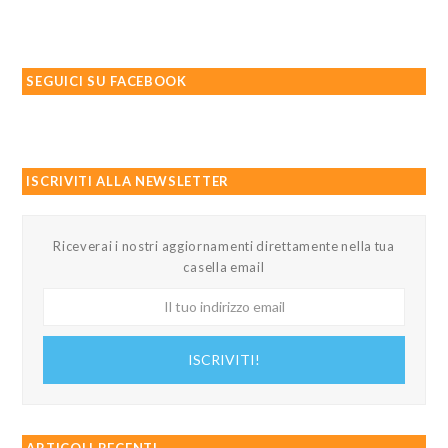
SEGUICI SU FACEBOOK
ISCRIVITI ALLA NEWSLETTER
Riceverai i nostri aggiornamenti direttamente nella tua
casella email
Il
tuo
indirizzo
ISCRIVITI!
email
ARTICOLI RECENTI