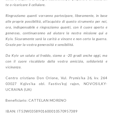
te o ricaricare il cellulare
.
Ringraziamo quanti vorranno partecipare, liberamente, in base
alle proprie possibilità, all’acquisto di questo strumento per noi,
ora, indispensabile e ringraziamo quanti, con il cuore aperto e
generoso, continueranno ad aiutare la nostra missione qui a
Kyiv
.
Sicuramente sarà la carità a vincere e non certo la guerra
.
Grazie per la vostra generosità e sensibilità
.
Da Kyiv un saluto al freddo, siamo a -20 gradi anche oggi, ma
con il cuore riscaldato dalla vostra amicizia, solidarietà e
vicinanza
.
Centro cristiano Don Orione, Vul. Prymis’ka 26, kv. 264
03027 Kyjivs’ka obl.
Fastivs’kyj rajon,
NOVOSILKY-
UCRAINA (UA)
Beneficiario:
CATTELAN MORENO
IBAN:
IT53W0358901600010570957389