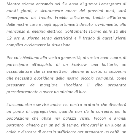
Mentre stiamo entrando nel
5
∘
anno di guerra l’emergenza di
questi giorni, e sicuramente anche dei prossimi mesi, sarà
l’emergenza del freddo
.
Freddo all’esterno, freddo all’interno
delle nostre case e negli appartamenti dovuto, ovviamente, alla
mancanza di energia elettrica
.
Solitamente stiamo dalle 10 alle
12 ore al giorno senza elettricità e il freddo di questi giorni
complica ovviamente la situazione
.
Per cui chiediamo alla vostra generosità, al vostro buon cuore, di
partecipare all’acquisto di un EcoFlow, una batteria, un
accumulatore che ci permetterà, almeno in parte, di sopperire
alle necessità quotidiane della nostra piccola comunità, come
preparare da mangiare, riscaldare il cibo preparato
precedentemente o avere un minimo di luce
.
L’accumulatore servirà anche nel nostro oratorio che diventerà
un punto di aggregazione, quando non c’è la corrente, per la
popolazione che abita nei palazzi vicini
.
Piccoli e grandi
potranno, almeno per un po’ di tempo, ritrovarsi in un luogo al
caldo e disporre di energia sufficiente per preparare un caffè, un