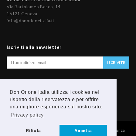
Via Bartolomeo Bosco, 14
16121 Genova
info@donorioneitalia.it
Iscriviti alla newsletter
Il
ISCRIVITI!
tuo
indirizzo
email
Seguici
Don Orione Italia utilizza i cookies nel
F
Y
rispetto della riservatezza e per offrire
una migliore esperienza sul nostro sito.
a
o
Privacy policy
c
u
© 2026 Provincia Religiosa Madre della Divina Provvidenza
Rifiuta
Accetta
e
t