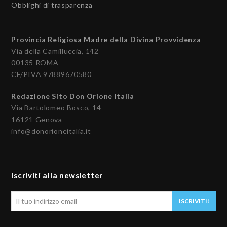
Obblighi di trasparenza
Provincia Religiosa Madre della Divina Provvidenza
Via della Camilluccia, 142
00135 ROMA
CF/PIVA 97889670580
Redazione Sito Don Orione Italia
Via Bartolomeo Bosco, 14
16121 Genova
info@donorioneitalia.it
Iscriviti alla newsletter
Il
ISCRIVITI!
tuo
indirizzo