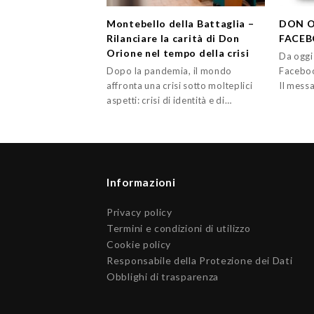
Montebello della Battaglia –
DON O
Rilanciare la carità di Don
FACE
Orione nel tempo della crisi
Da oggi 
Dopo la pandemia, il mondo
Facebo
affronta una crisi sotto molteplici
Il mess
aspetti: crisi di identità e di…
Informazioni
Privacy policy
Termini e condizioni di utilizzo
Cookie policy
Responsabile della Protezione dei Dati
Obblighi di trasparenza