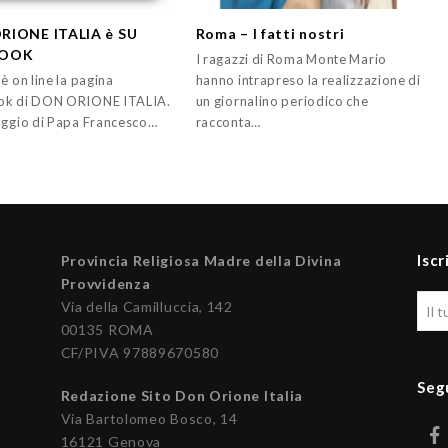
RIONE ITALIA è SU
Roma – I fatti nostri
BOOK
I ragazzi di Roma Monte Mario
è on line la pagina
hanno intrapreso la realizzazione di
ok di DON ORIONE ITALIA.
un giornalino periodico che
aggio di Papa Francesco…
racconta…
Iscr
Provincia Religiosa Madre della Divina
Provvidenza
Via della Camilluccia, 142
00135 ROMA
CF/PIVA 97889670580
Seg
Redazione Sito Don Orione Italia
Via Bartolomeo Bosco, 14
16121 Genova