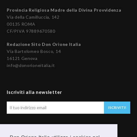
Provincia Religiosa Madre della Divina Provvidenza
Via della Camilluccia, 142
00135 ROMA
CF/PIVA 97889670580
Redazione Sito Don Orione Italia
Via Bartolomeo Bosco, 14
16121 Genova
info@donorioneitalia.it
Iscriviti alla newsletter
Il
ISCRIVITI!
tuo
indirizzo
email
Seguici