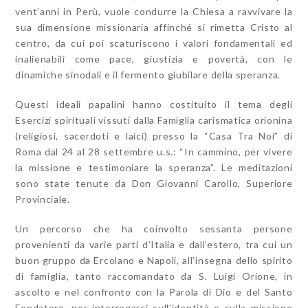
vent’anni in Perù, vuole condurre la Chiesa a ravvivare la
sua dimensione missionaria affinché si rimetta Cristo al
centro, da cui poi scaturiscono i valori fondamentali ed
inalienabili come pace, giustizia e povertà, con le
dinamiche sinodali e il fermento giubilare della speranza.
Questi ideali papalini hanno costituito il tema degli
Esercizi spirituali vissuti dalla Famiglia carismatica orionina
(religiosi, sacerdoti e laici) presso la “Casa Tra Noi” di
Roma dal 24 al 28 settembre u.s.: “In cammino, per vivere
la missione e testimoniare la speranza”. Le meditazioni
sono state tenute da Don Giovanni Carollo, Superiore
Provinciale.
Un percorso che ha coinvolto sessanta persone
provenienti da varie parti d’Italia e dall’estero, tra cui un
buon gruppo da Ercolano e Napoli, all’insegna dello spirito
di famiglia, tanto raccomandato da S. Luigi Orione, in
ascolto e nel confronto con la Parola di Dio e del Santo
Fondatore, per interrogarci sull’identità e sulla missione