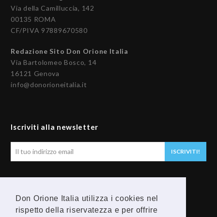
Via della Camilluccia, 142
00135 ROMA
CF/PIVA 97889670580
Redazione Sito Don Orione Italia
Via Bartolomeo Bosco, 14
16121 Genova
info@donorioneitalia.it
Iscriviti alla newsletter
Il
ISCRIVITI!
tuo
indirizzo
email
Seguici
Don Orione Italia utilizza i cookies nel
rispetto della riservatezza e per offrire
F
Y