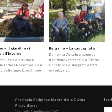
 – Il giardino si
Bergamo – La castagnata
a all’inverno
Domenica 7 ottobre, come da
mo il sole d'autunno è
tradizione ventennale, al Centro
le anche a Novembre. Così
Don Orione di Bergamo è stata
olo Cottolengo Don Orione…
organizzata…
Iscr
Provincia Religiosa Madre della Divina
Provvidenza
Via della Camilluccia, 142