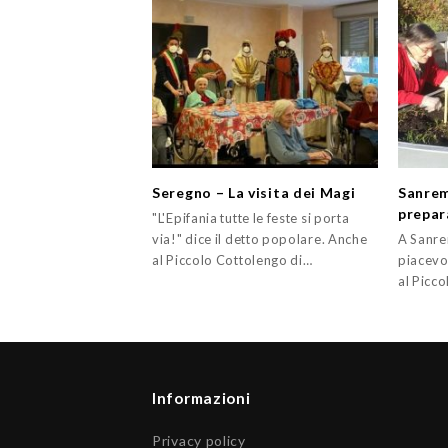
Seregno – La visita dei Magi
Sanremo
prepar
"L'Epifania tutte le feste si porta
via!" dice il detto popolare. Anche
A Sanre
al Piccolo Cottolengo di…
piacevo
al Picc
Informazioni
Privacy policy