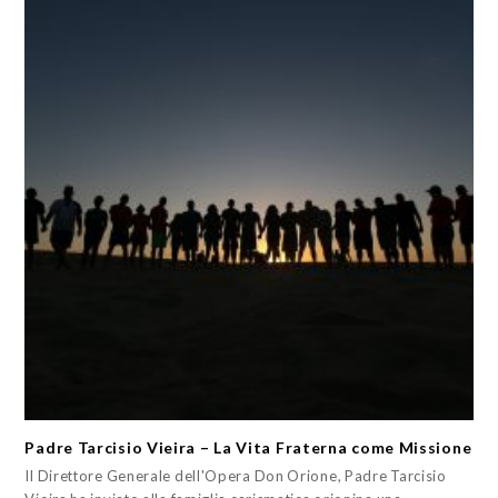
Padre Tarcisio Vieira – La Vita Fraterna come Missione
Il Direttore Generale dell'Opera Don Orione, Padre Tarcisio