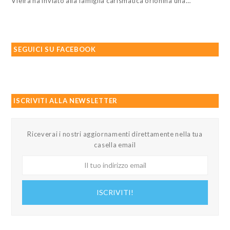
Vieira ha inviato alla famiglia carismatica orionina una…
SEGUICI SU FACEBOOK
ISCRIVITI ALLA NEWSLETTER
Riceverai i nostri aggiornamenti direttamente nella tua
casella email
Il
tuo
indirizzo
ISCRIVITI!
email