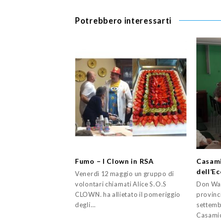
Potrebbero interessarti
Fumo – I Clown in RSA
Casami
dell’E
Venerdì 12 maggio un gruppo di
volontari chiamati Alice S.O.S
Don Wal
CLOWN. ha allietato il pomeriggio
provinc
degli…
settembr
Casami