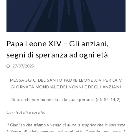
Papa Leone XIV – Gli anziani,
segni di speranza ad ogni età
27/07/2025
MESSAGGIO DEL SANTO PADRE LEONE XIV PER LA V
GIORNATA MONDIALE DEI NONNI E DEGLI ANZIANI
Beato chi non ha perduto la sua speranza (cfr Sir 14,2)
Cari fratelli e sorelle,
il Giubileo che stiamo vivendo ci aiuta a scoprire che la speranza
è fonte di gioia sempre, ad ogni età. Quando, poi, essa è