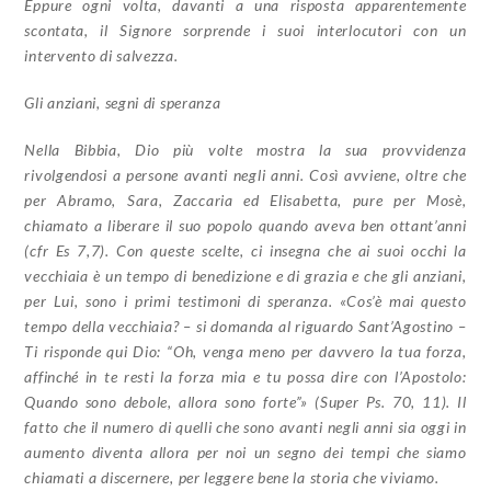
Eppure ogni volta, davanti a una risposta apparentemente
scontata, il Signore sorprende i suoi interlocutori con un
intervento di salvezza.
Gli anziani, segni di speranza
Nella Bibbia, Dio più volte mostra la sua provvidenza
rivolgendosi a persone avanti negli anni. Così avviene, oltre che
per Abramo, Sara, Zaccaria ed Elisabetta, pure per Mosè,
chiamato a liberare il suo popolo quando aveva ben ottant’anni
(cfr Es 7,7). Con queste scelte, ci insegna che ai suoi occhi la
vecchiaia è un tempo di benedizione e di grazia e che gli anziani,
per Lui, sono i primi testimoni di speranza. «Cos’è mai questo
tempo della vecchiaia? – si domanda al riguardo Sant’Agostino –
Ti risponde qui Dio: “Oh, venga meno per davvero la tua forza,
affinché in te resti la forza mia e tu possa dire con l’Apostolo:
Quando sono debole, allora sono forte”» (Super Ps. 70, 11). Il
fatto che il numero di quelli che sono avanti negli anni sia oggi in
aumento diventa allora per noi un segno dei tempi che siamo
chiamati a discernere, per leggere bene la storia che viviamo.