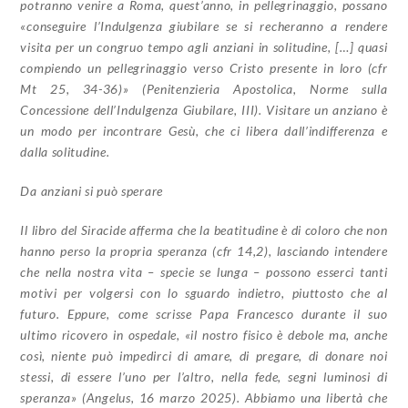
potranno venire a Roma, quest’anno, in pellegrinaggio, possano
«conseguire l’Indulgenza giubilare se si recheranno a rendere
visita per un congruo tempo agli anziani in solitudine, […] quasi
compiendo un pellegrinaggio verso Cristo presente in loro (cfr
Mt 25, 34-36)» (Penitenzieria Apostolica, Norme sulla
Concessione dell’Indulgenza Giubilare, III). Visitare un anziano è
un modo per incontrare Gesù, che ci libera dall’indifferenza e
dalla solitudine.
Da anziani si può sperare
Il libro del Siracide afferma che la beatitudine è di coloro che non
hanno perso la propria speranza (cfr 14,2), lasciando intendere
che nella nostra vita – specie se lunga – possono esserci tanti
motivi per volgersi con lo sguardo indietro, piuttosto che al
futuro. Eppure, come scrisse Papa Francesco durante il suo
ultimo ricovero in ospedale, «il nostro fisico è debole ma, anche
così, niente può impedirci di amare, di pregare, di donare noi
stessi, di essere l’uno per l’altro, nella fede, segni luminosi di
speranza» (Angelus, 16 marzo 2025). Abbiamo una libertà che