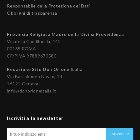
Responsabile della Protezione dei Dati
Obblighi di trasparenza
Provincia Religiosa Madre della Divina Provvidenza
Via della Camilluccia, 142
00135 ROMA
CF/PIVA 97889670580
Redazione Sito Don Orione Italia
Via Bartolomeo Bosco, 14
16121 Genova
info@donorioneitalia.it
Iscriviti alla newsletter
Il
ISCRIVITI!
tuo