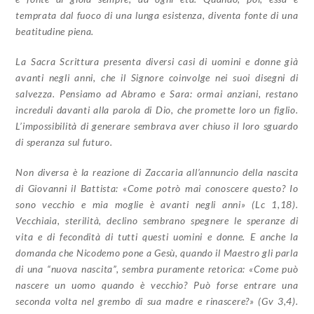
temprata dal fuoco di una lunga esistenza, diventa fonte di una
beatitudine piena.
La Sacra Scrittura presenta diversi casi di uomini e donne già
avanti negli anni, che il Signore coinvolge nei suoi disegni di
salvezza. Pensiamo ad Abramo e Sara: ormai anziani, restano
increduli davanti alla parola di Dio, che promette loro un figlio.
L’impossibilità di generare sembrava aver chiuso il loro sguardo
di speranza sul futuro.
Non diversa è la reazione di Zaccaria all’annuncio della nascita
di Giovanni il Battista: «Come potrò mai conoscere questo? Io
sono vecchio e mia moglie è avanti negli anni» (Lc 1,18).
Vecchiaia, sterilità, declino sembrano spegnere le speranze di
vita e di fecondità di tutti questi uomini e donne. E anche la
domanda che Nicodemo pone a Gesù, quando il Maestro gli parla
di una “nuova nascita”, sembra puramente retorica: «Come può
nascere un uomo quando è vecchio? Può forse entrare una
seconda volta nel grembo di sua madre e rinascere?» (Gv 3,4).