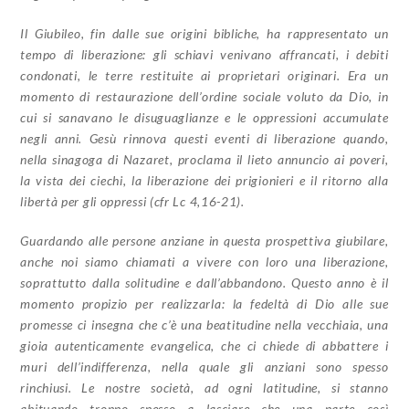
Il Giubileo, fin dalle sue origini bibliche, ha rappresentato un
tempo di liberazione: gli schiavi venivano affrancati, i debiti
condonati, le terre restituite ai proprietari originari. Era un
momento di restaurazione dell’ordine sociale voluto da Dio, in
cui si sanavano le disuguaglianze e le oppressioni accumulate
negli anni. Gesù rinnova questi eventi di liberazione quando,
nella sinagoga di Nazaret, proclama il lieto annuncio ai poveri,
la vista dei ciechi, la liberazione dei prigionieri e il ritorno alla
libertà per gli oppressi (cfr Lc 4,16-21).
Guardando alle persone anziane in questa prospettiva giubilare,
anche noi siamo chiamati a vivere con loro una liberazione,
soprattutto dalla solitudine e dall’abbandono. Questo anno è il
momento propizio per realizzarla: la fedeltà di Dio alle sue
promesse ci insegna che c’è una beatitudine nella vecchiaia, una
gioia autenticamente evangelica, che ci chiede di abbattere i
muri dell’indifferenza, nella quale gli anziani sono spesso
rinchiusi. Le nostre società, ad ogni latitudine, si stanno
abituando troppo spesso a lasciare che una parte così