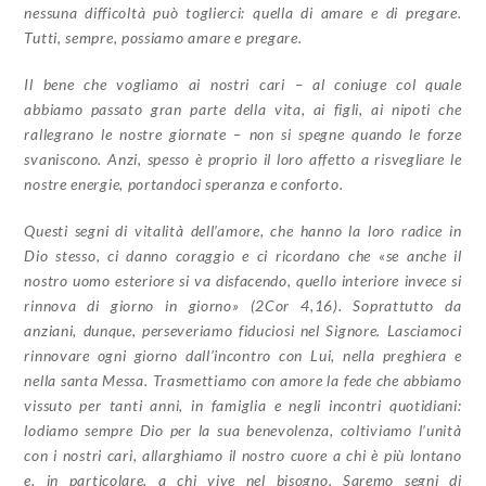
nessuna difficoltà può toglierci: quella di amare e di pregare.
Tutti, sempre, possiamo amare e pregare.
Il bene che vogliamo ai nostri cari – al coniuge col quale
abbiamo passato gran parte della vita, ai figli, ai nipoti che
rallegrano le nostre giornate – non si spegne quando le forze
svaniscono. Anzi, spesso è proprio il loro affetto a risvegliare le
nostre energie, portandoci speranza e conforto.
Questi segni di vitalità dell’amore, che hanno la loro radice in
Dio stesso, ci danno coraggio e ci ricordano che «se anche il
nostro uomo esteriore si va disfacendo, quello interiore invece si
rinnova di giorno in giorno» (2Cor 4,16). Soprattutto da
anziani, dunque, perseveriamo fiduciosi nel Signore. Lasciamoci
rinnovare ogni giorno dall’incontro con Lui, nella preghiera e
nella santa Messa. Trasmettiamo con amore la fede che abbiamo
vissuto per tanti anni, in famiglia e negli incontri quotidiani:
lodiamo sempre Dio per la sua benevolenza, coltiviamo l’unità
con i nostri cari, allarghiamo il nostro cuore a chi è più lontano
e, in particolare, a chi vive nel bisogno. Saremo segni di