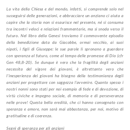
La vita della Chiesa e del mondo, infatti, si comprende solo nel
susseguirsi delle generazioni, e abbracciare un anziano ci aiuta a
capire che la storia non si esaurisce nel presente, né si consuma
tra incontri veloci e relazioni frammentarie, ma si snoda verso il
futuro. Nel libro della Genesi troviamo il commovente episodio
della benedizione data da Giacobbe, ormai vecchio, ai suoi
nipoti, i figli di Giuseppe: le sue parole li spronano a guardare
con speranza al futuro, come al tempo delle promesse di Dio (cfr
Gen 48,8-20). Se dunque è vero che la fragilità degli anziani
necessita del vigore dei giovani, è altrettanto vero che
l’inesperienza dei giovani ha bisogno della testimonianza degli
anziani per progettare con saggezza l’avvenire. Quanto spesso i
nostri nonni sono stati per noi esempio di fede e di devozione, di
virtù civiche e impegno sociale, di memoria e di perseveranza
nelle prove! Questa bella eredità, che ci hanno consegnato con
speranza e amore, non sarà mai abbastanza, per noi, motivo di
gratitudine e di coerenza.
Segni di speranza per gli anziani