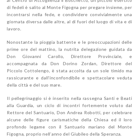
al Centro di Accoglienza il Boschetto, un piccolo esercito
di fedeli è salito al Monte Figogna per pregare insieme, per
incontrarsi nella fede, e condividere convivialmente una
giornata diversa dalle altre, al di fuori del luogo di vita e di
lavoro.
Nonostante la pioggia battente e le preoccupazioni delle
prime ore del mattino, la nutrita delegazione guidata da
Don Giovanni Carollo, Direttore Provinciale, e
accompagnata da Don Dorino Zordan, Direttore del
Piccolo Cottolengo, è stata accolta da un sole timido ma
rassicurante e dall’inconfondibile e spettacolare veduta
della città e del suo mare.
Il pellegrinaggio si è inserito nella rassegna Santi e Beati
alla Guardia, un ciclo di incontri fortemente voluto dal
Rettore del Santuario, Don Andrea Robotti, per celebrare
alcune delle figure carismatiche della Chiesa ed il loro
profondo legame con il Santuario mariano del Monte
Figogna, proprio nell’anno del Giubileo della Speranza.