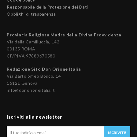
Responsabile della Protezione dei Dati
Obblighi di trasparenza
Provincia Religiosa Madre della Divina Provvidenza
Via della Camilluccia, 142
00135 ROMA
CF/PIVA 97889670580
Redazione Sito Don Orione Italia
Via Bartolomeo Bosco, 14
16121 Genova
info@donorioneitalia.it
Iscriviti alla newsletter
Il
ISCRIVITI!
tuo