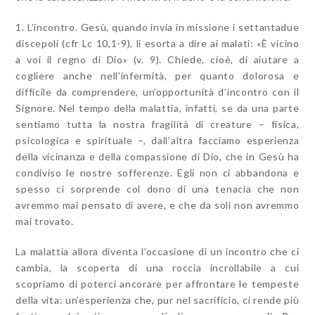
1. L’
incontro
. Gesù, quando invia in missione i settantadue
discepoli (cfr
Lc
10,1-9), li esorta a dire ai malati: «È vicino
a voi il regno di Dio» (v. 9). Chiede, cioè, di aiutare a
cogliere anche nell’infermità, per quanto dolorosa e
difficile da comprendere, un’opportunità d’incontro con il
Signore. Nel tempo della malattia, infatti, se da una parte
sentiamo tutta la nostra fragilità di creature – fisica,
psicologica e spirituale –, dall’altra facciamo esperienza
della vicinanza e della compassione di Dio, che in Gesù ha
condiviso le nostre sofferenze. Egli non ci abbandona e
spesso ci sorprende col dono di una tenacia che non
avremmo mai pensato di avere, e che da soli non avremmo
mai trovato.
La malattia allora diventa l’occasione di un incontro che ci
cambia, la scoperta di una roccia incrollabile a cui
scopriamo di poterci ancorare per affrontare le tempeste
della vita: un’esperienza che, pur nel sacrificio, ci rende più