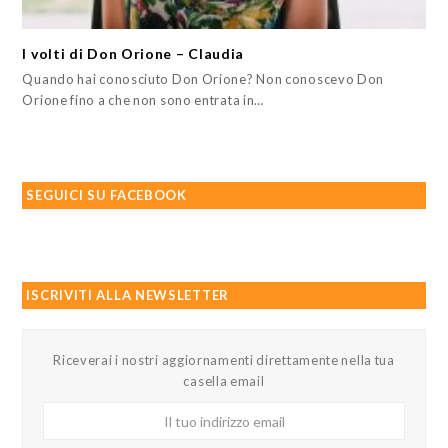
I volti di Don Orione – Claudia
Quando hai conosciuto Don Orione? Non conoscevo Don
Orione fino a che non sono entrata in…
SEGUICI SU FACEBOOK
ISCRIVITI ALLA NEWSLETTER
Riceverai i nostri aggiornamenti direttamente nella tua
casella email
Il
tuo