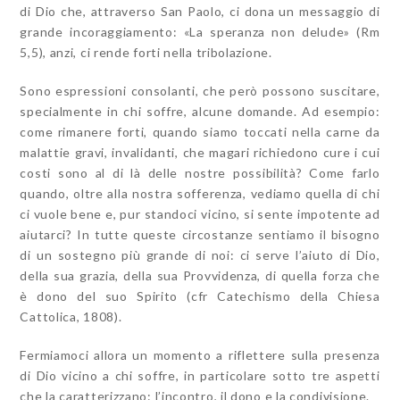
di Dio che, attraverso San Paolo, ci dona un messaggio di
grande incoraggiamento: «La speranza non delude» (
Rm
5,5), anzi, ci rende forti nella tribolazione.
Sono espressioni consolanti, che però possono suscitare,
specialmente in chi soffre, alcune domande. Ad esempio:
come rimanere forti, quando siamo toccati nella carne da
malattie gravi, invalidanti, che magari richiedono cure i cui
costi sono al di là delle nostre possibilità? Come farlo
quando, oltre alla nostra sofferenza, vediamo quella di chi
ci vuole bene e, pur standoci vicino, si sente impotente ad
aiutarci? In tutte queste circostanze sentiamo il bisogno
di un sostegno più grande di noi: ci serve l’aiuto di Dio,
della sua grazia, della sua Provvidenza, di quella forza che
è dono del suo Spirito (cfr
Catechismo della Chiesa
Cattolica
, 1808).
Fermiamoci allora un momento a riflettere sulla presenza
di Dio vicino a chi soffre, in particolare sotto tre aspetti
che la caratterizzano: l’
incontro
, il
dono
e la
condivisione
.