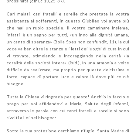
prossimità (cfr
Lc
10,25-37).
Cari malati, cari fratelli e sorelle che prestate la vostra
assistenza ai sofferenti, in questo
Giubileo
voi avete più
che mai un ruolo speciale. Il vostro camminare insieme,
infatti, è un segno per tutti, «un inno alla dignità umana,
un canto di speranza» (Bolla
Spes non confundit
, 11), la cui
voce va ben oltre le stanze e i letti dei luoghi di cura in cui
vi trovate, stimolando e incoraggiando nella carità «la
coralità della società intera» (
ibid
.), in una armonia a volte
difficile da realizzare, ma proprio per questo dolcissima e
forte, capace di portare luce e calore là dove più ce n’è
bisogno.
Tutta la Chiesa vi ringrazia per questo! Anch’io lo faccio e
prego per voi affidandovi a Maria, Salute degli infermi,
attraverso le parole con cui tanti fratelli e sorelle si sono
rivolti a Lei nel bisogno:
Sotto la tua protezione cerchiamo rifugio, Santa Madre di