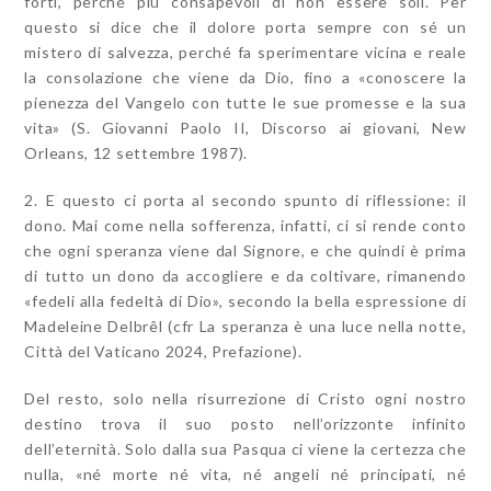
forti, perché più consapevoli di non essere soli. Per
questo si dice che il dolore porta sempre con sé un
mistero di salvezza, perché fa sperimentare vicina e reale
la consolazione che viene da Dio, fino a «conoscere la
pienezza del Vangelo con tutte le sue promesse e la sua
vita» (S. Giovanni Paolo II,
Discorso ai giovani
, New
Orleans, 12 settembre 1987).
2. E questo ci porta al secondo spunto di riflessione: il
dono
. Mai come nella sofferenza, infatti, ci si rende conto
che ogni speranza viene dal Signore, e che quindi è prima
di tutto un dono da accogliere e da coltivare, rimanendo
«fedeli alla fedeltà di Dio», secondo la bella espressione di
Madeleine Delbrêl (cfr
La speranza è una luce nella notte
,
Città del Vaticano 2024, Prefazione).
Del resto, solo nella risurrezione di Cristo ogni nostro
destino trova il suo posto nell’orizzonte infinito
dell’eternità. Solo dalla sua Pasqua ci viene la certezza che
nulla, «né morte né vita, né angeli né principati, né