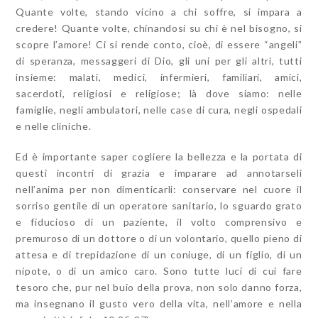
Quante volte, stando vicino a chi soffre, si impara a
credere! Quante volte, chinandosi su chi è nel bisogno, si
scopre l’amore! Ci si rende conto, cioè, di essere “angeli”
di speranza, messaggeri di Dio, gli uni per gli altri, tutti
insieme: malati, medici, infermieri, familiari, amici,
sacerdoti, religiosi e religiose; là dove siamo: nelle
famiglie, negli ambulatori, nelle case di cura, negli ospedali
e nelle cliniche.
Ed è importante saper cogliere la bellezza e la portata di
questi incontri di grazia e imparare ad annotarseli
nell’anima per non dimenticarli: conservare nel cuore il
sorriso gentile di un operatore sanitario, lo sguardo grato
e fiducioso di un paziente, il volto comprensivo e
premuroso di un dottore o di un volontario, quello pieno di
attesa e di trepidazione di un coniuge, di un figlio, di un
nipote, o di un amico caro. Sono tutte luci di cui fare
tesoro che, pur nel buio della prova, non solo danno forza,
ma insegnano il gusto vero della vita, nell’amore e nella