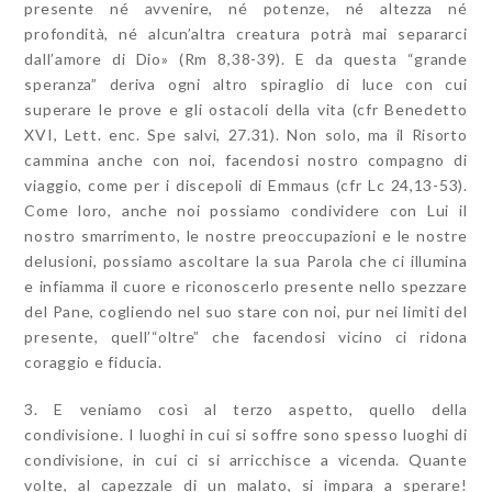
presente né avvenire, né potenze, né altezza né
profondità, né alcun’altra creatura potrà mai separarci
dall’amore di Dio» (
Rm
8,38-39). E da questa “grande
speranza” deriva ogni altro spiraglio di luce con cui
superare le prove e gli ostacoli della vita (cfr Benedetto
XVI, Lett. enc.
Spe salvi
, 27.31). Non solo, ma il Risorto
cammina anche con noi, facendosi nostro compagno di
viaggio, come per i discepoli di Emmaus (cfr
Lc
24,13-53).
Come loro, anche noi possiamo condividere con Lui il
nostro smarrimento, le nostre preoccupazioni e le nostre
delusioni, possiamo ascoltare la sua Parola che ci illumina
e infiamma il cuore e riconoscerlo presente nello spezzare
del Pane, cogliendo nel suo stare con noi, pur nei limiti del
presente, quell’“oltre” che facendosi vicino ci ridona
coraggio e fiducia.
3. E veniamo così al terzo aspetto, quello della
condivisione
. I luoghi in cui si soffre sono spesso luoghi di
condivisione, in cui ci si arricchisce a vicenda. Quante
volte, al capezzale di un malato, si impara a sperare!