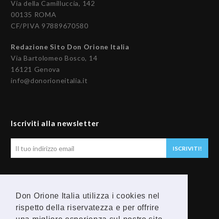
Via della Camilluccia, 142
00135 ROMA
CF/PIVA 97889670580
Redazione Sito Don Orione Italia
Via Bartolomeo Bosco, 14
16121 Genova
info@donorioneitalia.it
Iscriviti alla newsletter
Il
ISCRIVITI!
tuo
indirizzo
email
Seguici
Don Orione Italia utilizza i cookies nel
rispetto della riservatezza e per offrire
F
Y