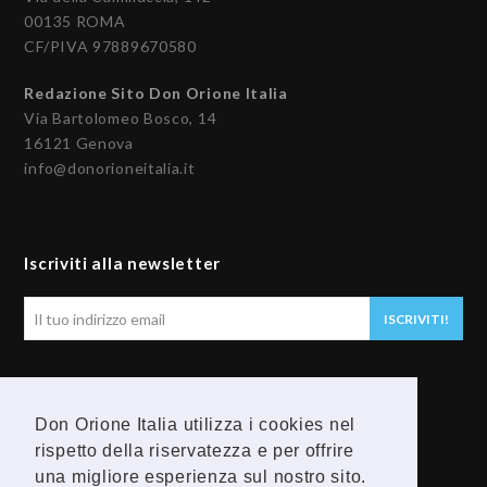
00135 ROMA
CF/PIVA 97889670580
Redazione Sito Don Orione Italia
Via Bartolomeo Bosco, 14
16121 Genova
info@donorioneitalia.it
Iscriviti alla newsletter
Il
ISCRIVITI!
tuo
indirizzo
email
Seguici
Don Orione Italia utilizza i cookies nel
rispetto della riservatezza e per offrire
F
Y
una migliore esperienza sul nostro sito.