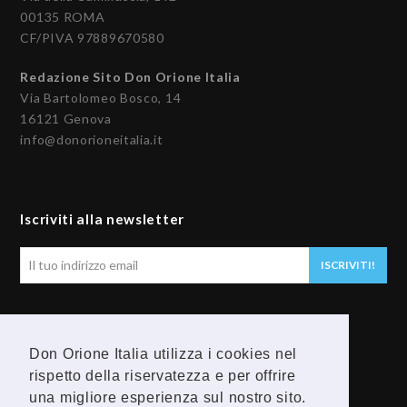
00135 ROMA
CF/PIVA 97889670580
Redazione Sito Don Orione Italia
Via Bartolomeo Bosco, 14
16121 Genova
info@donorioneitalia.it
Iscriviti alla newsletter
Il
ISCRIVITI!
tuo
indirizzo
email
Seguici
Don Orione Italia utilizza i cookies nel
F
Y
rispetto della riservatezza e per offrire
una migliore esperienza sul nostro sito.