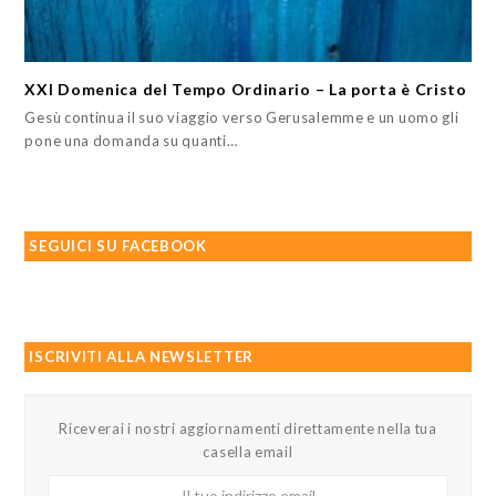
XXI Domenica del Tempo Ordinario – La porta è Cristo
Gesù continua il suo viaggio verso Gerusalemme e un uomo gli
pone una domanda su quanti…
SEGUICI SU FACEBOOK
ISCRIVITI ALLA NEWSLETTER
Riceverai i nostri aggiornamenti direttamente nella tua
casella email
Il