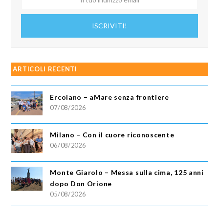
tuo
indirizzo
ISCRIVITI!
email
ARTICOLI RECENTI
Ercolano – aMare senza frontiere
07/08/2026
Milano – Con il cuore riconoscente
06/08/2026
Monte Giarolo – Messa sulla cima, 125 anni
dopo Don Orione
05/08/2026