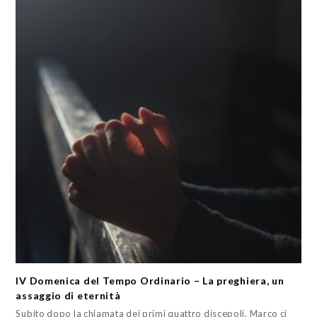
IV Domenica del Tempo Ordinario – La preghiera, un
assaggio di eternità
Subito dopo la chiamata dei primi quattro discepoli, Marco ci