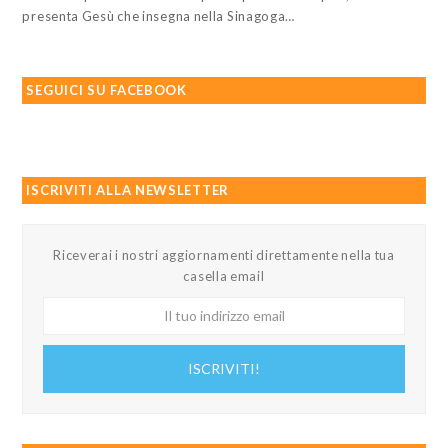
presenta Gesù che insegna nella Sinagoga…
SEGUICI SU FACEBOOK
ISCRIVITI ALLA NEWSLETTER
Riceverai i nostri aggiornamenti direttamente nella tua
casella email
Il
tuo
indirizzo
ISCRIVITI!
email