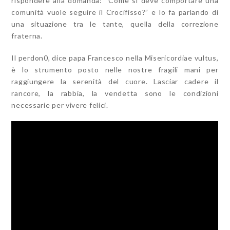
rispondere alla domanda: “Come si deve comportare una
comunità vuole seguire il Crocifisso?” e lo fa parlando di
una situazione tra le tante, quella della correzione
fraterna.
Il perdon0, dice papa Francesco nella Misericordiae vultus,
è lo strumento posto nelle nostre fragili mani per
raggiungere la serenità del cuore. Lasciar cadere il
rancore, la rabbia, la vendetta sono le condizioni
necessarie per vivere felici.