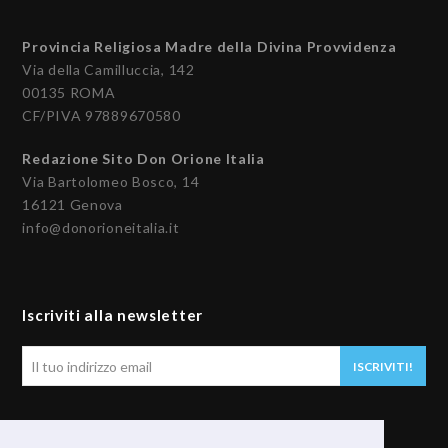
Provincia Religiosa Madre della Divina Provvidenza
Via della Camilluccia, 142
00135 ROMA
CF/PIVA 97889670580
Redazione Sito Don Orione Italia
Via Bartolomeo Bosco, 14
16121 Genova
info@donorioneitalia.it
Iscriviti alla newsletter
Il
ISCRIVITI!
tuo
indirizzo
email
Seguici