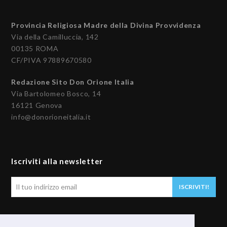
Provincia Religiosa Madre della Divina Provvidenza
Via della Camilluccia, 142
00135 ROMA
CF/PIVA 97889670580
Redazione Sito Don Orione Italia
Via Bartolomeo Bosco, 14
16121 Genova
info@donorioneitalia.it
Iscriviti alla newsletter
Il
ISCRIVITI!
tuo
indirizzo
email
Seguici