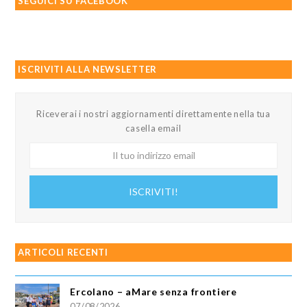
SEGUICI SU FACEBOOK
ISCRIVITI ALLA NEWSLETTER
Riceverai i nostri aggiornamenti direttamente nella tua
casella email
Il
tuo
indirizzo
ISCRIVITI!
email
ARTICOLI RECENTI
Ercolano – aMare senza frontiere
07/08/2026