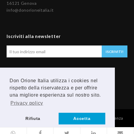
16121 Genova
info@donorioneitalia.it
Iscriviti alla newsletter
Il
ISCRIVITI!
tuo
indirizzo
email
Seguici
Don Orione Italia utilizza i cookies nel
rispetto della riservatezza e per offrire
F
Y
una migliore esperienza sul nostro sito.
a
o
Privacy policy
c
u
© 2026 Provincia Religiosa Madre della Divina Provvidenza
Rifiuta
Accetta
e
t
b
u