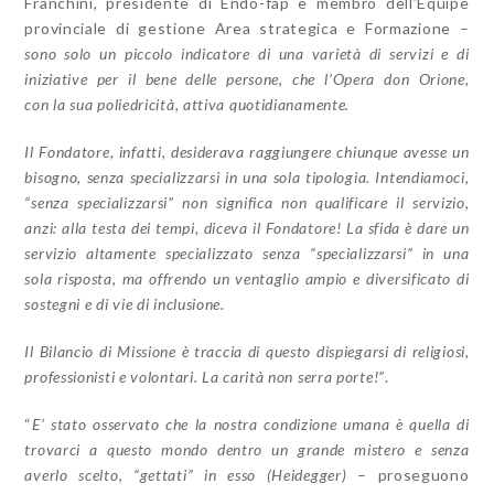
Franchini, presidente di Endo-fap e membro dell’Equipe
provinciale di gestione Area strategica e Formazione –
sono solo un piccolo indicatore
di
una varietà
di
servizi e
di
iniziative per il bene delle persone, che l’Opera don Orione,
con la sua poliedricità, attiva quotidianamente.
Il Fondatore, infatti, desiderava raggiungere chiunque avesse un
bisogno, senza specializzarsi in una sola tipologia. Intendiamoci,
“senza specializzarsi” non significa non qualificare il servizio,
anzi: alla testa
dei
tempi, diceva il Fondatore! La sfida è dare un
servizio altamente specializzato senza “specializzarsi” in una
sola risposta, ma offrendo un ventaglio ampio e diversificato
di
sostegni e
di
vie
di
inclusione.
Il
Bilancio
di
Missione
è traccia
di
questo dispiegarsi
di
religiosi,
professionisti e volontari. La carità non serra porte!”
.
“
E’ stato osservato che la nostra condizione umana è quella di
trovarci a questo mondo dentro un grande mistero e senza
averlo scelto, “gettati” in esso (Heidegger)
– proseguono