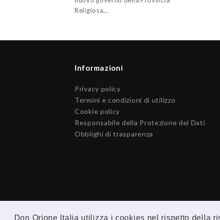
nuovo governo della Provincia
Religiosa…
Informazioni
Privacy policy
Termini e condizioni di utilizzo
Cookie policy
Responsabile della Protezione dei Dati
Obblighi di trasparenza
Don Orione Italia utilizza i cookies nel rispetto della 