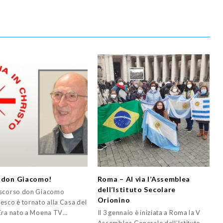
 don Giacomo!
Roma – Al via l’Assemblea
dell’Istituto Secolare
 scorso don Giacomo
Orionino
esco è tornato alla Casa del
Era nato a Moena TV…
Il 3 gennaio è iniziata a Roma la V