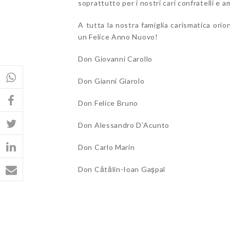
soprattutto per i nostri cari confratelli e am
A tutta la nostra famiglia carismatica ori
un Felice Anno Nuovo!
Don Giovanni Carollo
Don Gianni Giarolo
Don Felice Bruno
Don Alessandro D’Acunto
Don Carlo Marin
Don Cătălin-Ioan Gaşpal