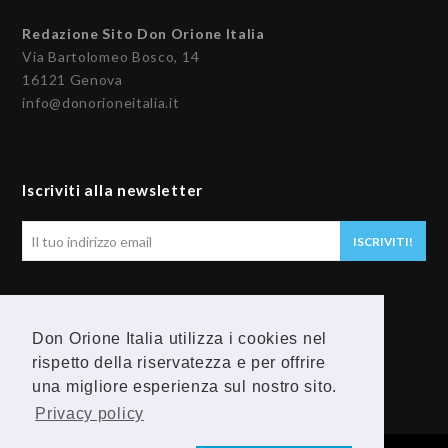
Redazione Sito Don Orione Italia
Via Bartolomeo Bosco, 14
16121 Genova
info@donorioneitalia.it
Iscriviti alla newsletter
Il
ISCRIVITI!
tuo
indirizzo
email
Seguici
Don Orione Italia utilizza i cookies nel
rispetto della riservatezza e per offrire
F
Y
una migliore esperienza sul nostro sito.
a
o
Privacy policy
c
u