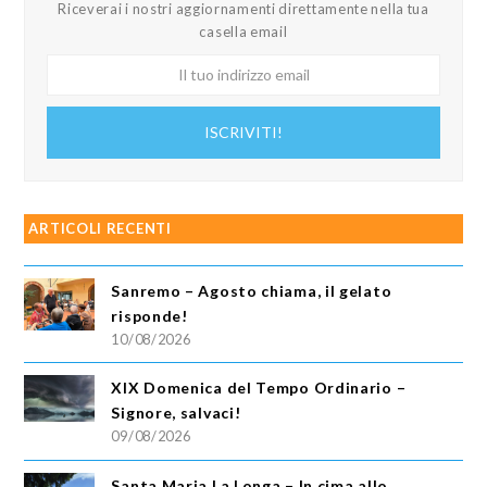
Riceverai i nostri aggiornamenti direttamente nella tua
casella email
Il
tuo
indirizzo
ISCRIVITI!
email
ARTICOLI RECENTI
Sanremo – Agosto chiama, il gelato
risponde!
10/08/2026
XIX Domenica del Tempo Ordinario –
Signore, salvaci!
09/08/2026
Santa Maria La Longa – In cima allo