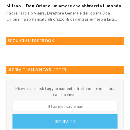
Milano – Don Orione, un amore che abbraccia il mondo
Padre Tarcisio Vieira, Direttore Generale dell'opera Don
Orione, ha spalancato gli orizzonti davanti ai numerosi laici…
SEGUICI SU FACEBOOK
ISCRIVITI ALLA NEWSLETTER
Riceverai i nostri aggiornamenti direttamente nella tua
casella email
Il
tuo
indirizzo
ISCRIVITI!
email