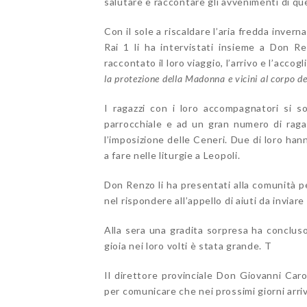
salutare e raccontare gli avvenimenti di que
Con il sole a riscaldare l’aria fredda invern
Rai 1 li ha intervistati insieme a Don R
raccontato il loro viaggio, l’arrivo e l’accogl
la protezione della Madonna e vicini al corpo d
I ragazzi con i loro accompagnatori si s
parrocchiale e ad un gran numero di raga
l’imposizione delle Ceneri. Due di loro han
a fare nelle liturgie a Leopoli.
Don Renzo li ha presentati alla comunità p
nel rispondere all’appello di aiuti da inviare
Alla sera una gradita sorpresa ha concluso 
gioia nei loro volti è stata grande. T
Il direttore provinciale Don Giovanni Car
per comunicare che nei prossimi giorni arri