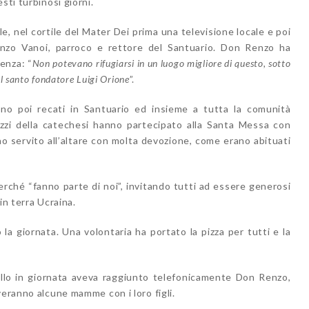
sti turbinosi giorni.
ale, nel cortile del Mater Dei prima una televisione locale e poi
enzo Vanoi, parroco e rettore del Santuario. Don Renzo ha
ienza: “
Non potevano rifugiarsi in un luogo migliore di questo, sotto
el santo fondatore Luigi Orione
”.
ono poi recati in Santuario ed insieme a tutta la comunità
zzi della catechesi hanno partecipato alla Santa Messa con
no servito all’altare con molta devozione, come erano abituati
erché “fanno parte di noi”, invitando tutti ad essere generosi
 in terra Ucraina.
la giornata. Una volontaria ha portato la pizza per tutti e la
ollo in giornata aveva raggiunto telefonicamente Don Renzo,
veranno alcune mamme con i loro figli.