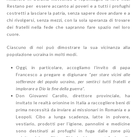
Restano per essere
accanto ai poveri
e a tutti i profughi
costretti a lasciare la patria, senza sapere dove andare e a
chi rivolgersi, senza mezzi, con la sola speranza di trovare
dei fratelli nella fede che sapranno fare spazio nel loro
cuore.
Ciascuno di noi può dimostrare la sua vicinanza alla
popolazione ucraina in molti modi.
Oggi, in particolare, accogliamo l’invito di papa
Francesco a pregare e digiunare “
per stare vicini alle
sofferenze del popolo ucraino, per sentirci tutti fratelli e
implorare a Dio la fine della guerra
“.
Don Giovanni Carollo, direttore provinciale, ha
invitato le realtà orionine in Italia a raccogliere beni di
prima necessità da inviare ai missionari in Romania e a
Leopoli. C
ibo a lunga scadenza, latte in polvere,
vestiario, prodotti per l’igiene, pannolini e medicine
sono destinati ai
profughi in fuga dalle zone più