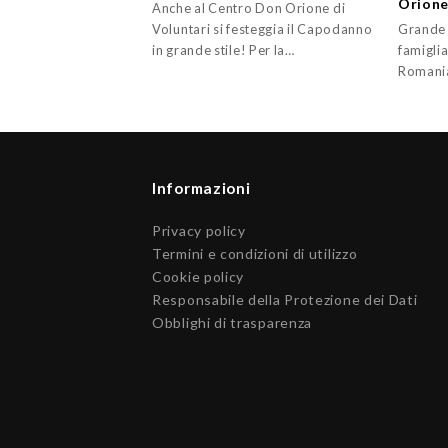
Orion
Anche al Centro Don Orione di
Voluntari si festeggia il Capodanno
Grande f
in grande stile! Per la…
famiglia
Romani
Informazioni
Privacy policy
Termini e condizioni di utilizzo
Cookie policy
Responsabile della Protezione dei Dati
Obblighi di trasparenza