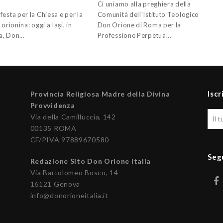
e
Ci uniamo alla preghiera della
esta per la Chiesa e per la
Comunità dell'Istituto Teologico
 orionina: oggi a Iași, in
Don Orione di Roma per la
a, Don…
Professione Perpetua…
Iscr
Provincia Religiosa Madre della Divina
Provvidenza
Via della Camilluccia, 142
00135 ROMA
CF/PIVA 97889670580
Seg
Redazione Sito Don Orione Italia
Via Bartolomeo Bosco, 14
16121 Genova
info@donorioneitalia.it