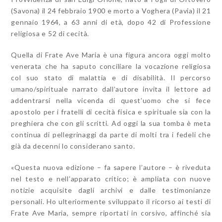
(Savona) il 24 febbraio 1900 e morto a Voghera (Pavia) il 21
gennaio 1964, a 63 anni di età, dopo 42 di Pro­fessione
religiosa e 52 di cecità.
Quella di Frate Ave Maria è una figura ancora oggi molto
venerata che ha sa­puto conciliare la vocazione religiosa
col suo stato di malattia e di disabilità. Il percorso
umano/spirituale narrato dall’autore invita il lettore ad
addentrarsi nella vicen­da di quest’uomo che si fece
apostolo per i fratelli di cecità fisica e spirituale sia con la
preghiera che con gli scritti. Ad oggi la sua tomba è meta
continua di pellegrinaggi da parte di molti tra i fedeli che
già da decenni lo considerano santo.
«Questa nuova edizione – fa sapere l’autore – è riveduta
nel testo e nell’apparato cri­tico; è ampliata con nuove
notizie acquisite dagli archivi e dalle testimonianze
personali. Ho ulteriormente sviluppato il ricorso ai testi di
Frate Ave Ma­ria, sempre riportati in corsivo, affinché sia