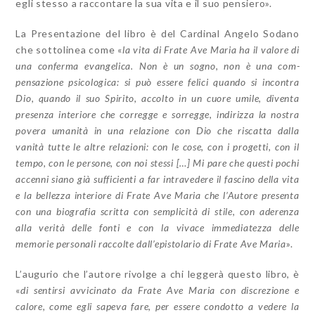
egli stesso a racconta­re la sua vita e il suo pensiero».
La Presentazione del libro è del Cardinal Angelo Sodano
che sottolinea come «
la vita di Frate Ave Maria ha il valore di
una con­ferma evangelica. Non è un sogno, non è una com­
pensazione psicologica: si può essere felici quando si incontra
Dio, quando il suo Spirito, accolto in un cuore umile, diventa
presenza interiore che corregge e sorregge, indirizza la nostra
povera umanità in una re­lazione con Dio che riscatta dalla
vanità tutte le altre relazioni: con le cose, con i progetti, con il
tempo, con le persone, con noi stessi […] Mi pare che questi pochi
accenni siano già sufficienti a far intravedere il fascino della vita
e la bellezza interiore di Frate Ave Maria che l’Autore presenta
con una biografia scritta con sempli­cità di stile, con aderenza
alla verità delle fonti e con la vivace immediatezza delle
memorie personali raccolte dall’epistolario di Frate Ave Maria
».
L’augurio che l’autore rivolge a chi leggerà questo libro, è
«
di sentirsi avvicinato da Frate Ave Maria con discrezione e
calore, come egli sapeva fare, per essere condotto a vedere la