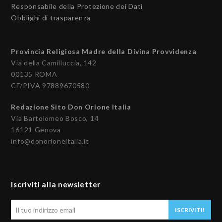
Responsabile della Protezione dei Dati
Obblighi di trasparenza
Provincia Religiosa Madre della Divina Provvidenza
Via della Camilluccia, 142
00135 ROMA
CF/PIVA 97889670580
Redazione Sito Don Orione Italia
Via Bartolomeo Bosco, 14
16121 Genova
info@donorioneitalia.it
Iscriviti alla newsletter
Il
ISCRIVITI!
tuo