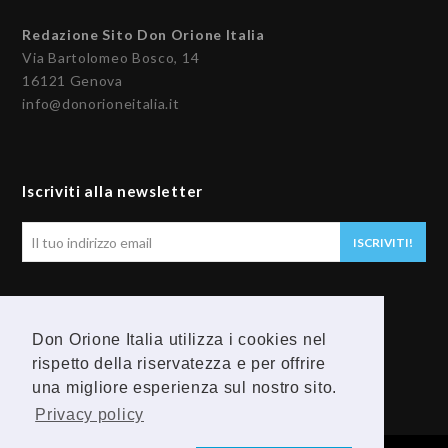
Redazione Sito Don Orione Italia
Via Bartolomeo Bosco, 14
16121 Genova
info@donorioneitalia.it
Iscriviti alla newsletter
Il
ISCRIVITI!
tuo
indirizzo
email
Seguici
Don Orione Italia utilizza i cookies nel
rispetto della riservatezza e per offrire
F
Y
una migliore esperienza sul nostro sito.
a
o
Privacy policy
c
u