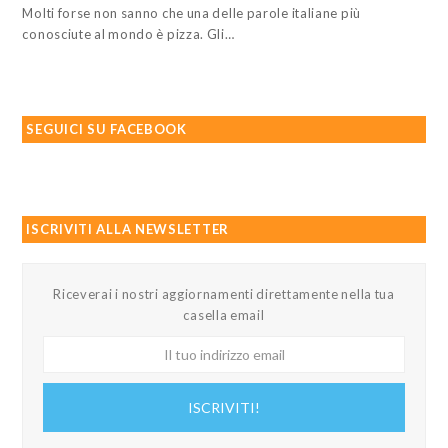
Molti forse non sanno che una delle parole italiane più
conosciute al mondo è pizza. Gli…
SEGUICI SU FACEBOOK
ISCRIVITI ALLA NEWSLETTER
Riceverai i nostri aggiornamenti direttamente nella tua
casella email
Il
tuo
indirizzo
ISCRIVITI!
email