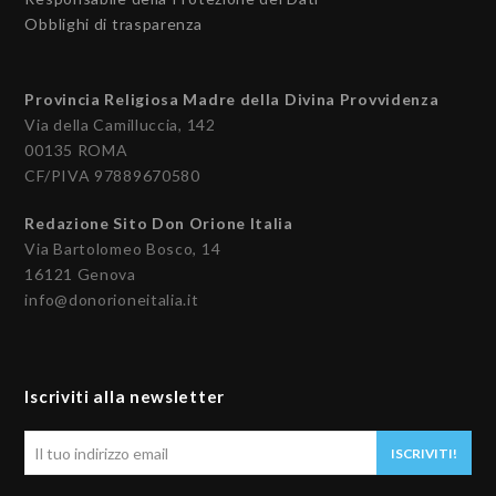
Obblighi di trasparenza
Provincia Religiosa Madre della Divina Provvidenza
Via della Camilluccia, 142
00135 ROMA
CF/PIVA 97889670580
Redazione Sito Don Orione Italia
Via Bartolomeo Bosco, 14
16121 Genova
info@donorioneitalia.it
Iscriviti alla newsletter
Il
ISCRIVITI!
tuo
indirizzo