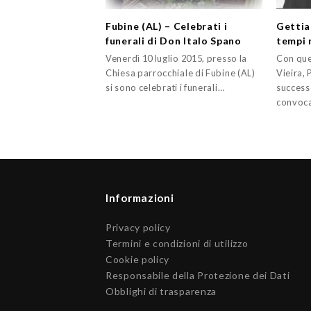
Fubine (AL) – Celebrati i
Gettia
funerali di Don Italo Spano
tempi 
Venerdì 10 luglio 2015, presso la
Con que
Chiesa parrocchiale di Fubine (AL)
Vieira,
si sono celebrati i funerali…
success
convoc
Informazioni
Privacy policy
Termini e condizioni di utilizzo
Cookie policy
Responsabile della Protezione dei Dati
Obblighi di trasparenza