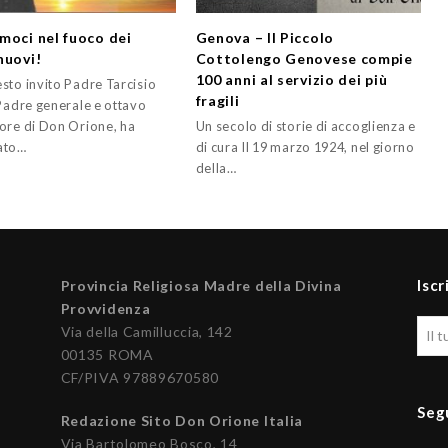
moci nel fuoco dei
Genova – Il Piccolo
nuovi!
Cottolengo Genovese compie
100 anni al servizio dei più
sto invito Padre Tarcisio
fragili
 Padre generale e ottavo
ore di Don Orione, ha
Un secolo di storie di accoglienza e
ato…
di cura Il 19 marzo 1924, nel giorno
della…
Iscr
Provincia Religiosa Madre della Divina
Provvidenza
Via della Camilluccia, 142
00135 ROMA
CF/PIVA 97889670580
Seg
Redazione Sito Don Orione Italia
Via Bartolomeo Bosco, 14