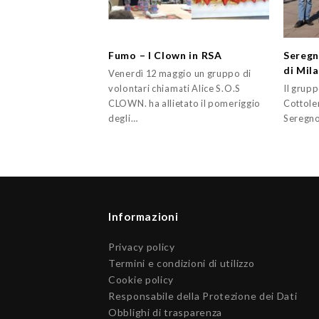
Fumo – I Clown in RSA
Seregn
di Mil
Venerdì 12 maggio un gruppo di
volontari chiamati Alice S.O.S
Il grupp
CLOWN. ha allietato il pomeriggio
Cottole
degli…
Seregno 
Informazioni
Privacy policy
Termini e condizioni di utilizzo
Cookie policy
Responsabile della Protezione dei Dati
Obblighi di trasparenza