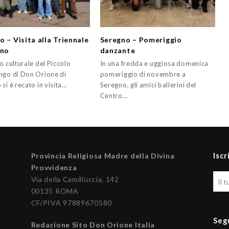
o – Visita alla Triennale
Seregno – Pomeriggio
ano
danzante
o culturale del Piccolo
In una fredda e uggiosa domenica
ngo di Don Orione di
pomeriggio di novembre a
si è recato in visita…
Seregno, gli amici ballerini del
Centro…
Iscr
Provincia Religiosa Madre della Divina
Provvidenza
Via della Camilluccia, 142
00135 ROMA
CF/PIVA 97889670580
Seg
Redazione Sito Don Orione Italia