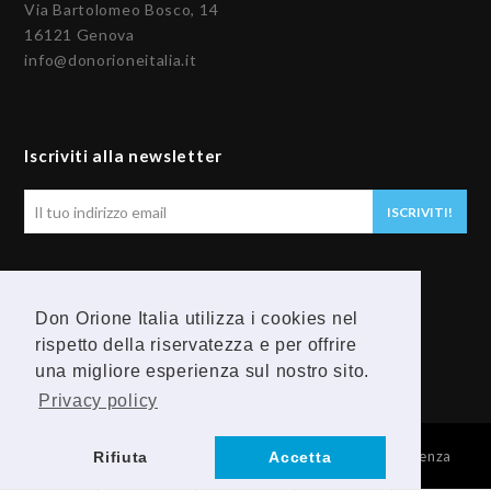
Via Bartolomeo Bosco, 14
16121 Genova
info@donorioneitalia.it
Iscriviti alla newsletter
Il
ISCRIVITI!
tuo
indirizzo
email
Seguici
Don Orione Italia utilizza i cookies nel
rispetto della riservatezza e per offrire
F
Y
una migliore esperienza sul nostro sito.
a
o
Privacy policy
c
u
© 2026 Provincia Religiosa Madre della Divina Provvidenza
Rifiuta
Accetta
e
t