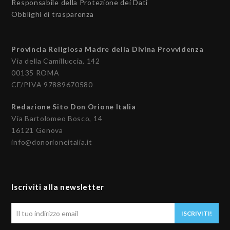
Responsabile della Protezione dei Dati
Obblighi di trasparenza
Provincia Religiosa Madre della Divina Provvidenza
Via della Camilluccia, 142
00135 ROMA
CF/PIVA 97889670580
Redazione Sito Don Orione Italia
Via Bartolomeo Bosco, 14
16121 Genova
info@donorioneitalia.it
Iscriviti alla newsletter
Il
ISCRIVITI!
tuo