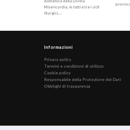
domenica della Divina
provoca
Misericordia, in tutti e tre i cicli
liturgici,…
Informazioni
Privacy policy
Termini e condizioni di utilizzo
Cookie policy
Responsabile della Protezione dei Dati
Obblighi di trasparenza