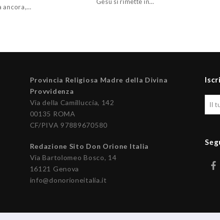
Gesù si rimette in…
 ancora,…
Iscr
Provincia Religiosa Madre della Divina
Provvidenza
Via della Camilluccia, 142
00135 ROMA
CF/PIVA 97889670580
Seg
Redazione Sito Don Orione Italia
Via Bartolomeo Bosco, 14
16121 Genova
info@donorioneitalia.it