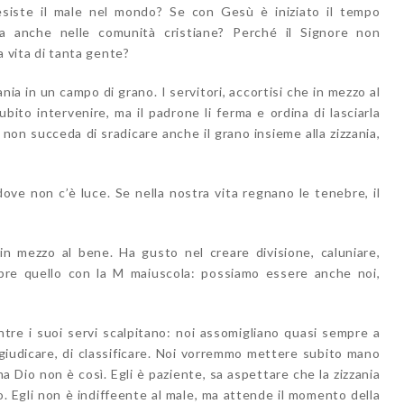
siste il male nel mondo? Se con Gesù è iniziato il tempo
ra anche nelle comunità cristiane? Perché il Signore non
la vita di tanta gente?
nia in un campo di grano. I servitori, accortisi che in mezzo al
bito intervenire, ma il padrone li ferma e ordina di lasciarla
non succeda di sradicare anche il grano insieme alla zizzania,
dove non c’è luce. Se nella nostra vita regnano le tenebre, il
n mezzo al bene. Ha gusto nel creare divisione, caluniare,
pre quello con la M maiuscola: possiamo essere anche noi,
entre i suoi servi scalpitano: noi assomigliano quasi sempre a
giudicare, di classificare. Noi vorremmo mettere subito mano
 ma Dio non è così. Egli è paziente, sa aspettare che la zizzania
o. Egli non è indiffeente al male, ma attende il momento della