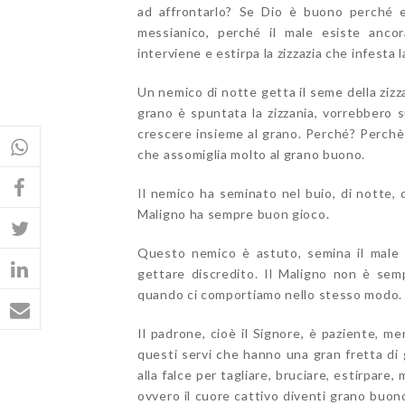
ad affrontarlo? Se Dio è buono perché e
messianico, perché il male esiste anco
interviene e estirpa la zizzazia che infesta 
Un nemico di notte getta il seme della zizza
grano è spuntata la zizzania, vorrebbero su
crescere insieme al grano. Perché? Perchè 
che assomiglia molto al grano buono.
Il nemico ha seminato nel buio, di notte, 
Maligno ha sempre buon gioco.
Questo nemico è astuto, semina il male i
gettare discredito. Il Maligno non è sem
quando ci comportiamo nello stesso modo.
Il padrone, cioè il Signore, è paziente, m
questi servi che hanno una gran fretta di 
alla falce per tagliare, bruciare, estirpare,
ovvero il cuore cattivo diventi grano buon