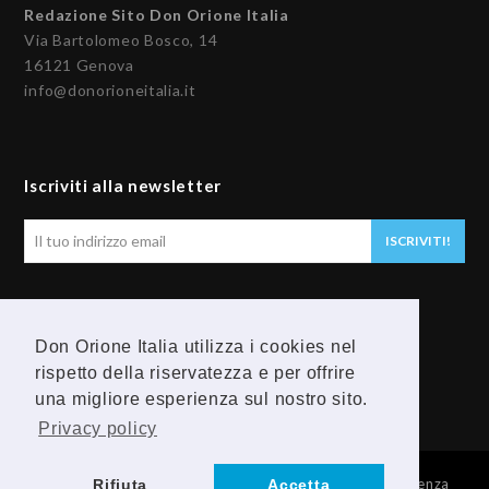
Redazione Sito Don Orione Italia
Via Bartolomeo Bosco, 14
16121 Genova
info@donorioneitalia.it
Iscriviti alla newsletter
Il
ISCRIVITI!
tuo
indirizzo
email
Seguici
Don Orione Italia utilizza i cookies nel
rispetto della riservatezza e per offrire
F
Y
una migliore esperienza sul nostro sito.
a
o
Privacy policy
c
u
© 2026 Provincia Religiosa Madre della Divina Provvidenza
Rifiuta
Accetta