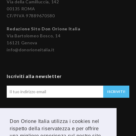
Via della Camilluccia, 142
00135 ROMA
CF/PIVA 97889670580
Redazione Sito Don Orione Italia
Via Bartolomeo Bosco, 14
16121 Genova
info@donorioneitalia.it
Iscriviti alla newsletter
Il
ISCRIVITI!
tuo
indirizzo
email
Seguici
Don Orione Italia utilizza i cookies nel
F
Y
rispetto della riservatezza e per offrire
una migliore esperienza sul nostro sito.