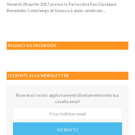
Venerdì 28 aprile 2017 presso la Parrocchia San Giuseppe
Benedetto Cottolengo di Genova è stato celebrato…
SEGUICI SU FACEBOOK
ISCRIVITI ALLA NEWSLETTER
Riceverai i nostri aggiornamenti direttamente nella tua
casella email
Il
tuo
indirizzo
ISCRIVITI!
email