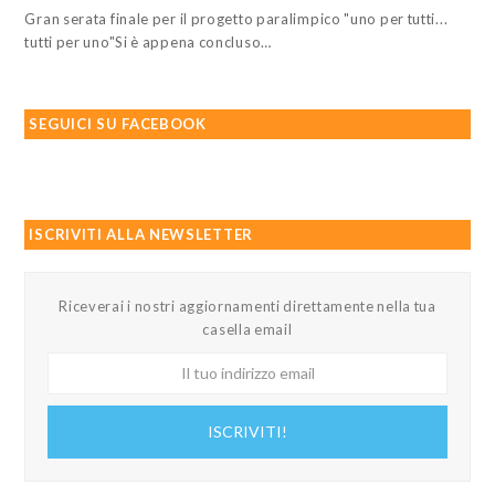
Gran serata finale per il progetto paralimpico "uno per tutti...
tutti per uno"Si è appena concluso…
SEGUICI SU FACEBOOK
ISCRIVITI ALLA NEWSLETTER
Riceverai i nostri aggiornamenti direttamente nella tua
casella email
Il
tuo
indirizzo
ISCRIVITI!
email