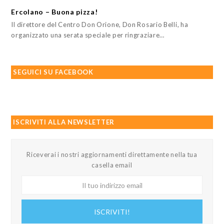
Ercolano – Buona pizza!
Il direttore del Centro Don Orione, Don Rosario Belli, ha
organizzato una serata speciale per ringraziare…
SEGUICI SU FACEBOOK
ISCRIVITI ALLA NEWSLETTER
Riceverai i nostri aggiornamenti direttamente nella tua
casella email
Il
tuo
indirizzo
ISCRIVITI!
email