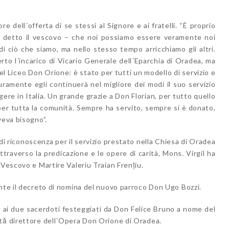
re dell´offerta di se stessi al Signore e ai fratelli. “È proprio
 ha detto il vescovo – che noi possiamo essere veramente noi
i ciò che siamo, ma nello stesso tempo arricchiamo gli altri.
rto l´incarico di Vicario Generale dell´Eparchia di Oradea, ma
l Liceo Don Orione: è stato per tutti un modello di servizio e
curamente egli continuerà nel migliore dei modi il suo servizio
ere in Italia. Un grande grazie a Don Florian, per tutto quello
er tutta la comunità. Sempre ha servito, sempre si è donato,
veva bisogno”.
i riconoscenza per il servizio prestato nella Chiesa di Oradea
traverso la predicazione e le opere di carità, Mons. Virgil ha
 Vescovo e Martire Valeriu Traian Frențiu.
ente il decreto di nomina del nuovo parroco Don Ugo Bozzi.
e ai due sacerdoti festeggiati da Don Felice Bruno a nome del
tă direttore dell´Opera Don Orione di Oradea.