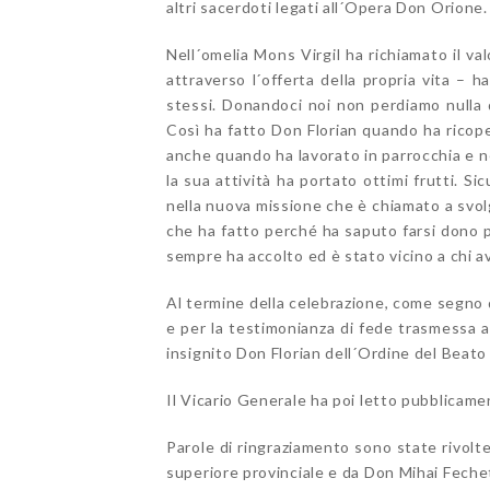
altri sacerdoti legati all´Opera Don Orione.
Nell´omelia Mons Virgil ha richiamato il valo
attraverso l´offerta della propria vita –
stessi. Donandoci noi non perdiamo nulla d
Così ha fatto Don Florian quando ha ricope
anche quando ha lavorato in parrocchia e ne
la sua attività ha portato ottimi frutti. Si
nella nuova missione che è chiamato a svolg
che ha fatto perché ha saputo farsi dono p
sempre ha accolto ed è stato vicino a chi a
Al termine della celebrazione, come segno d
e per la testimonianza di fede trasmessa at
insignito Don Florian dell´Ordine del Beato
Il Vicario Generale ha poi letto pubblicam
Parole di ringraziamento sono state rivolt
superiore provinciale e da Don Mihai Feche