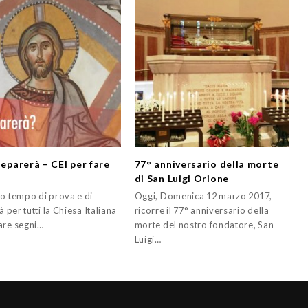
separerà – CEI per fare
77° anniversario della morte
di San Luigi Orione
to tempo di prova e di
Oggi, Domenica 12 marzo 2017,
tà per tutti la Chiesa Italiana
ricorre il 77° anniversario della
are segni…
morte del nostro fondatore, San
Luigi…