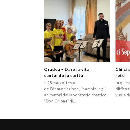
Oradea – Dare la vita
Chi ci 
cantando la carità
rete
Il 25 marzo, festa
In ques
dell'Annunciazione, i bambini e gli
difficol
animatori del laboratorio creativo
vuole d
"Don Orione" di…