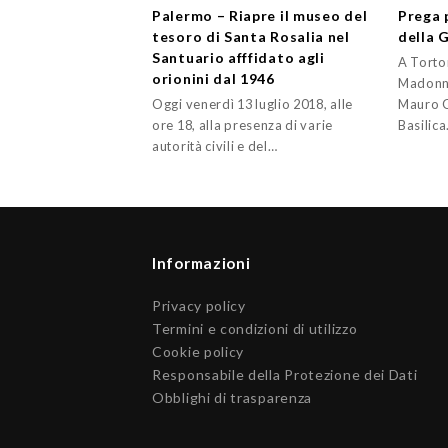
Palermo – Riapre il museo del
Prega 
tesoro di Santa Rosalia nel
della 
Santuario afffidato agli
A Torton
orionini dal 1946
Madonna
Oggi venerdì 13 luglio 2018, alle
Mauro G
ore 18, alla presenza di varie
Basilic
autorità civili e del…
Informazioni
Privacy policy
Termini e condizioni di utilizzo
Cookie policy
Responsabile della Protezione dei Dati
Obblighi di trasparenza