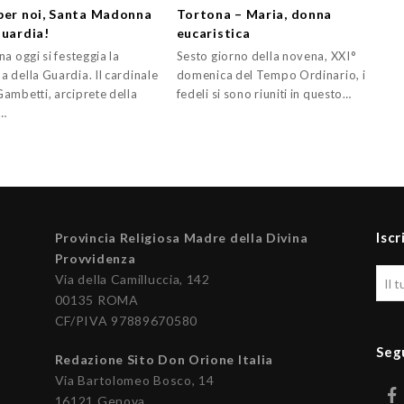
per noi, Santa Madonna
Tortona – Maria, donna
Guardia!
eucaristica
a oggi si festeggia la
Sesto giorno della novena, XXI°
 della Guardia. Il cardinale
domenica del Tempo Ordinario, i
ambetti, arciprete della
fedeli si sono riuniti in questo…
a…
Iscr
Provincia Religiosa Madre della Divina
Provvidenza
Via della Camilluccia, 142
00135 ROMA
CF/PIVA 97889670580
Seg
Redazione Sito Don Orione Italia
Via Bartolomeo Bosco, 14
16121 Genova