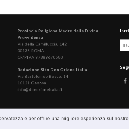
Iscr
Provincia Religiosa Madre della Divina
Provvidenza
Via della Camilluccia, 142
00135 ROMA
CF/PIVA 97889670580
Seg
Redazione Sito Don Orione Italia
Via Bartolomeo Bosco, 14
16121 Genova
info@donorioneitalia.it
riservatezza e per offrire una migliore esperienza sul nostro
© 2026 Provincia Religiosa Madre della Divina Provvidenza