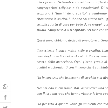
alla ripresa di Settembre vorrei fare un riflessi
congregazioni religiose e da associazioni. Di s
scoprono i “luoghi dello spirito” e sembrano
ritemprare lo spirito. Si finisce col citare solo 
semplice fatta di case per ferie dove gruppi, p
studio, campiscuola o si ospitano persone con fr
Quest’anno abbiamo deciso di prenotare al Sogg
L’esperienza è stata molto bella e gradita. L
cura degli arredi e dei particolari. L’accoglienz
centro della attenzione. Ogni giorno grazie ai 
qualità e abbondanti con il menù che è cambiat
Ho la certezza che le persone di servizio e la di
Nel periodo in cui siamo stati ospiti c’era una
con il loro parroco che hanno vissuto le loro v
Ho pensato a quante volte gli ambienti che trov