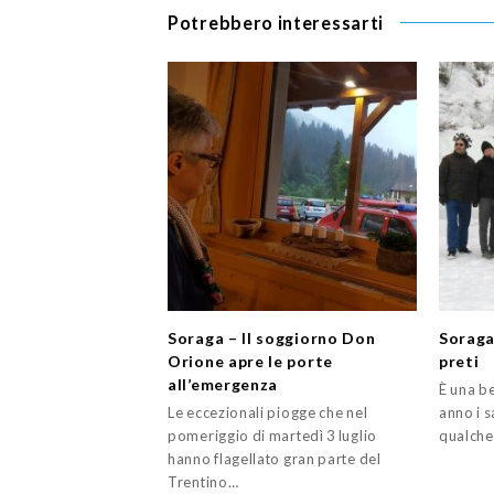
Potrebbero interessarti
Soraga – Il soggiorno Don
Soraga
Orione apre le porte
preti
all’emergenza
È una be
Le eccezionali piogge che nel
anno i s
pomeriggio di martedì 3 luglio
qualche
hanno flagellato gran parte del
Trentino…