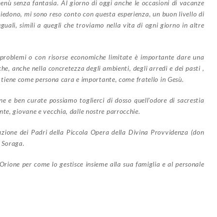
menù senza fantasia. Al giorno di oggi anche le occasioni di vacanze
ichiedono, mi sono reso conto con questa esperienza, un buon livello di
guali, simili a quegli che troviamo nella vita di ogni giorno in altre
on problemi o con risorse economiche limitate è importante dare una
che, anche nella concretezza degli ambienti, degli arredi e dei pasti ,
li tiene come persona cara e importante, come fratello in Gesù.
e ben curate possiamo toglierci di dosso quell’odore di sacrestia
te, giovane e vecchia, dalle nostre parrocchie.
azione dei Padri della Piccola Opera della Divina Provvidenza (don
i Soraga.
Orione per come lo gestisce insieme alla sua famiglia e al personale