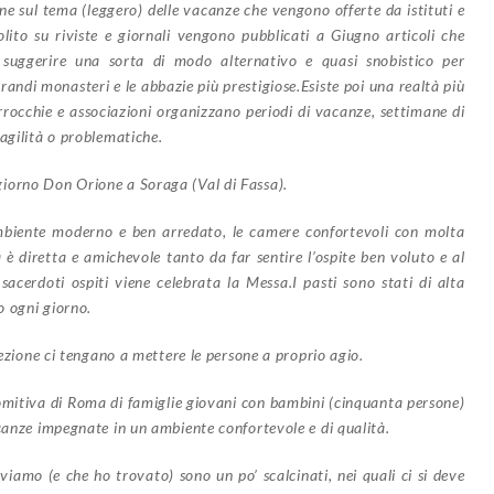
one sul tema (leggero) delle vacanze che vengono offerte da istituti e
olito su riviste e giornali vengono pubblicati a Giugno articoli che
 suggerire una sorta di modo alternativo e quasi snobistico per
i grandi monasteri e le abbazie più prestigiose.Esiste poi una realtà più
arrocchie e associazioni organizzano periodi di vacanze, settimane di
agilità o problematiche.
iorno Don Orione a Soraga (Val di Fassa).
’ambiente moderno e ben arredato, le camere confortevoli con molta
a è diretta e amichevole tanto da far sentire l’ospite ben voluto e al
sacerdoti ospiti viene celebrata la Messa.I pasti sono stati di alta
o ogni giorno.
rezione ci tengano a mettere le persone a proprio agio.
 comitiva di Roma di famiglie giovani con bambini (cinquanta persone)
acanze impegnate in un ambiente confortevole e di qualità.
iamo (e che ho trovato) sono un po’ scalcinati, nei quali ci si deve