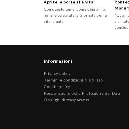
Aprite le porte alla vita!
Pontec
Monum
Con questo tema, come ogni anno,
ieri si è celebrata la Giornata per la
“Quomodo
vita, giunta…
claritat
concluse
Informazioni
Privacy policy
Termini e condizioni di utilizzo
Cookie policy
Responsabile della Protezione dei Dati
Obblighi di trasparenza