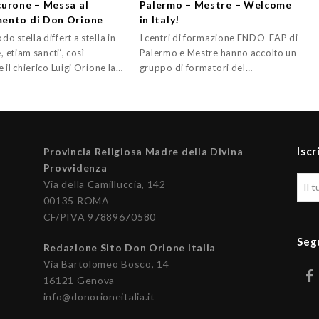
urone – Messa al
Palermo – Mestre – Welcome
ento di Don Orione
in Italy!
 stella differt a stella in
I centri di formazione ENDO-FAP di
e, etiam sancti‘, così
Palermo e Mestre hanno accolto un
 il chierico Luigi Orione la…
gruppo di formatori del…
Iscr
Provincia Religiosa Madre della Divina
Provvidenza
Via della Camilluccia, 142
00135 ROMA
CF/PIVA 97889670580
Seg
Redazione Sito Don Orione Italia
Via Bartolomeo Bosco, 14
16121 Genova
info@donorioneitalia.it