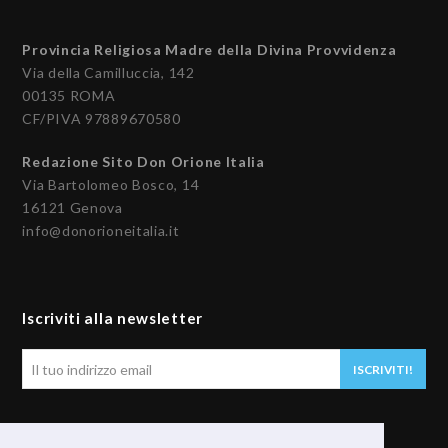
Provincia Religiosa Madre della Divina Provvidenza
Via della Camilluccia, 142
00135 ROMA
CF/PIVA 97889670580
Redazione Sito Don Orione Italia
Via Bartolomeo Bosco, 14
16121 Genova
info@donorioneitalia.it
Iscriviti alla newsletter
Il
ISCRIVITI!
tuo
indirizzo
email
Seguici