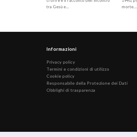
ci offre è il racconto dell'incontro
1940, p
tra Gesù e…
morte.
Informazioni
Privacy policy
Termini e condizioni di utilizzo
Cookie policy
Responsabile della Protezione dei Dati
Obblighi di trasparenza