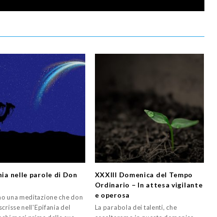
nia nelle parole di Don
XXXIII Domenica del Tempo
e
Ordinario – In attesa vigilante
e operosa
o una meditazione che don
crisse nell'Epifania del
La parabola dei talenti, che