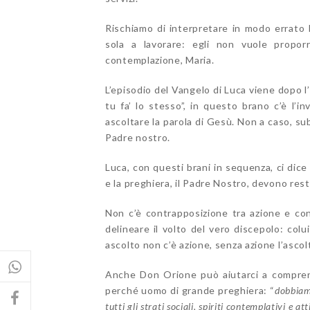
Rischiamo di interpretare in modo errato l
sola a lavorare: egli non vuole proporr
contemplazione, Maria.
L’episodio del Vangelo di Luca viene dopo l’
tu fa’ lo stesso”, in questo brano c’è l’i
ascoltare la parola di Gesù. Non a caso, sub
Padre nostro.
Luca, con questi brani in sequenza, ci dice 
e la preghiera, il Padre Nostro, devono resta
Non c’è contrapposizione tra azione e con
delineare il volto del vero discepolo: col
ascolto non c’è azione, senza azione l’ascol
Anche Don Orione può aiutarci a compren
perché uomo di grande preghiera: “
dobbiam
tutti gli strati sociali, spiriti contemplativi e att