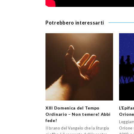
Potrebbero interessarti
XIII Domenica del Tempo
L’Epifa
Ordinario – Non temere! Abbi
Orion
fede!
Leggiam
Il brano del Vangelo che la liturgia
Orione s