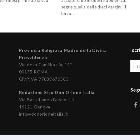
ochi mesi prima della sua
ascolteremo in questa domenica,
…
segue quella delle dieci vergini. Il
terzo…
Iscr
Provincia Religiosa Madre della Divina
Provvidenza
Via della Camilluccia, 142
00135 ROMA
CF/PIVA 97889670580
Seg
Redazione Sito Don Orione Italia
Via Bartolomeo Bosco, 14
16121 Genova
info@donorioneitalia.it