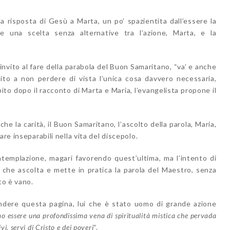
a risposta di Gesù a Marta, un po’ spazientita dall’essere la
e una scelta senza alternative tra l’azione, Marta, e la
invito al fare della parabola del Buon Samaritano, “va’ e anche
nvito a non perdere di vista l’unica cosa davvero necessaria,
ito dopo il racconto di Marta e Maria, l’evangelista propone il
che la carità, il Buon Samaritano, l’ascolto della parola, Maria,
re inseparabili nella vita del discepolo.
templazione, magari favorendo quest’ultima, ma l’intento di
ui che ascolta e mette in pratica la parola del Maestro, senza
to è vano.
dere questa pagina, lui che è stato uomo di grande azione
o essere una profondissima vena di spiritualità mistica che pervada
ivi, servi di Cristo e dei poveri
“.