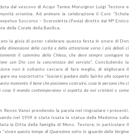
ieduta dal vescovo di Acqui Terme Monsignor Luigi Testore e
munità orionina. Ad animare la celebrazione il Coro “Schola
erpetuo Soccorso – Scorzoletta (Pavia) diretto dal M° Enrico
re della Corale della Basilica.
ato la gioia di poter celebrare questa festa in onore di Don
lla dimensione della carità e della attenzione verso i più deboli ci
ntemente il cammino della Chiesa, che deve sempre coniugare la
zione con Dio con la concretezza del servizio
”. Concludendo la
ione non è soltanto cercare di fare meglio, di migliorare il
regare ma soprattutto “
lasciarsi guidare dallo Spirito alla scoperta
questo momento il bene che possiamo costruire, cosa le persone che ci
 cosa il mondo contemporaneo si aspetta da noi cristiani e come
on Renzo Vanoi prendendo la parola nel ringraziare i presenti,
uando nel 1959 è stata issata la statua della Madonna sulla
ta la Ditta della famiglia di Mons. Testore, in particolare il
a “
vivere questo tempo di Quaresima sotto lo sguardo della Vergine