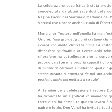
La celebrazione eucaristica è stata pres
concelebrata da alcuni sacerdoti della co
Regina Pacis” del Santuario Madonna del P
Vercesi che ricopre anche il ruolo di Diretto
Monsignor Testore nell’omelia ha manifest
Orione: “
una grande figura di cristiano che ne
ricorda con molta chiarezza quale sia costa
dimensione spirituale e la ricerca della rela
riflessione ha sottolineato che la convers
proprio carattere, la propria capacità di p
di un bene da costruire. Chiediamoci qual è in 
stanno accanto si aspettano da noi, ma anche
possiamo anche noi metterci a servizio
”.
Al termine della celebrazione il rettore D
ha richiamato un significativo momento q
torre e chi ha compiuto questo lavoro è sta
padre e lo zio. Don Vanoi ha invitato tutti 