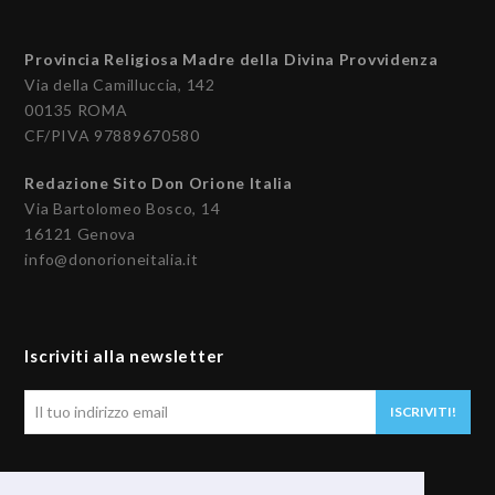
Provincia Religiosa Madre della Divina Provvidenza
Via della Camilluccia, 142
00135 ROMA
CF/PIVA 97889670580
Redazione Sito Don Orione Italia
Via Bartolomeo Bosco, 14
16121 Genova
info@donorioneitalia.it
Iscriviti alla newsletter
Il
ISCRIVITI!
tuo
indirizzo
email