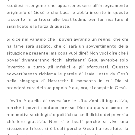
studiosi ritengono che appartenessero all’insegnamento
originario di Gesù e che Luca le abbia inserite in questo
racconto in antitesi alle beatitudini, per far risaltare il
significato e la forza di queste.
Si dice nel vangelo che i poveri avranno un regno, che chi
ha fame sarà saziato, che ci sarà un sovvertimento della
situazione presente: ma cosa vuol dire? Non vuol dire che i
poveri diventeranno ricchi, altrimenti Gesù avrebbe solo
invertito a turno gli infelici e gli sfortunati. Questo
sovvertimento richiama le parole di Isaia, lette da Gesù
nella sinagoga di Nazareth: il momento in cui Dio si
prenderà cura del suo popolo è qui, ora, si compie in Gesù.
L’invito è quello di rovesciare le situazioni di ingiustizia,
perché i poveri contano presso Dio: da questo amore e
non motivi sociologici o politici nasce il diritto dei poveri a
chiedere giustizia. Non si è beati perché si vive una
situazione triste, si è beati perché Gesù ha restituito la