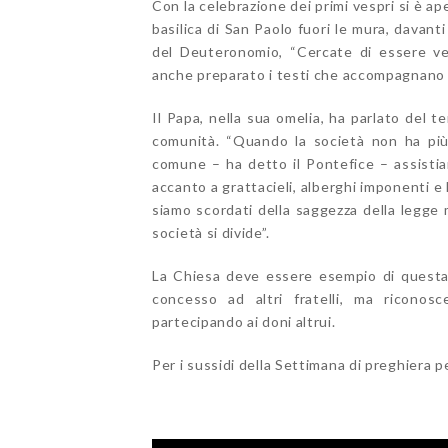
Con la celebrazione dei primi vespri si è aper
basilica di San Paolo fuori le mura, davant
del Deuteronomio, “Cercate di essere ve
anche preparato i testi che accompagnano 
Il Papa, nella sua omelia, ha parlato del t
comunità. “Quando la società non ha più 
comune – ha detto il Pontefice – assistia
accanto a grattacieli, alberghi imponenti e 
siamo scordati della saggezza della legge 
società si divide”.
La Chiesa deve essere esempio di questa 
concesso ad altri fratelli, ma riconos
partecipando ai doni altrui.
Per i sussidi della Settimana di preghiera per