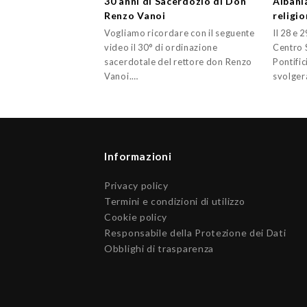
30 anni di Sacerdozio di Don
Albania
Renzo Vanoi
religio
Vogliamo ricordare con il seguente
Il 28 e 
video il 30° di ordinazione
Centro S
sacerdotale del rettore don Renzo
Pontific
Vanoi.…
svolge
Informazioni
Privacy policy
Termini e condizioni di utilizzo
Cookie policy
Responsabile della Protezione dei Dati
Obblighi di trasparenza