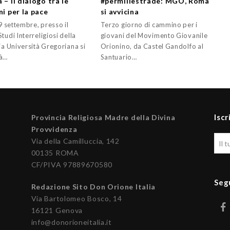
 – Il dialogo tra le
#permillestrade: MGO, Roma
ni per la pace
si avvicina
29 settembre, presso il
Terzo giorno di cammino per i
tudi Interreligiosi della
giovani del Movimento Giovanile
ia Università Gregoriana si
Orionino, da Castel Gandolfo al
rà…
Santuario…
Iscr
Provincia Religiosa Madre della Divina
Provvidenza
Via della Camilluccia, 142
00135 ROMA
CF/PIVA 97889670580
Seg
Redazione Sito Don Orione Italia
Via Bartolomeo Bosco, 14
16121 Genova
info@donorioneitalia.it